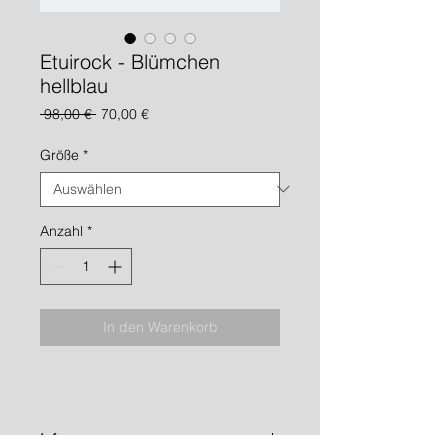
Etuirock - Blümchen
hellblau
Standardpreis
Sale-
 98,00 € 
70,00 €
Preis
Größe
*
Anzahl
*
In den Warenkorb
Info