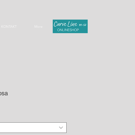
KONTAKT
More
osa