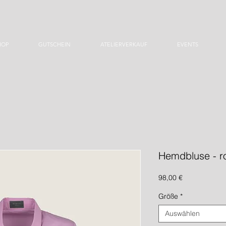
HOP
GUTSCHEIN
ATELIERVERKAUF
EVENTS
Hemdbluse - r
Preis
98,00 €
Größe
*
Auswählen