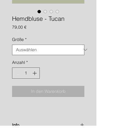
Hemdbluse - Tucan
Preis
79,00 €
Größe
*
Anzahl
*
In den Warenkorb
Info