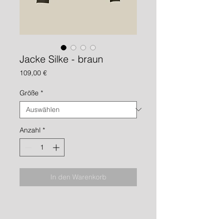
Jacke Silke - braun
Preis
109,00 €
Größe
*
Anzahl
*
In den Warenkorb