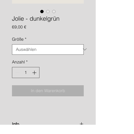
Jolie - dunkelgrün
Preis
69,00 €
Größe
*
Anzahl
*
In den Warenkorb
Info