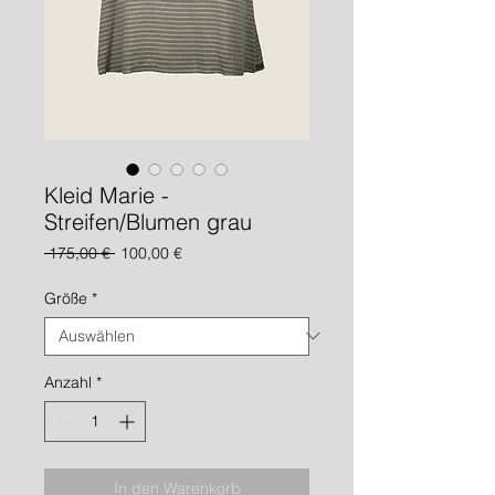
Kleid Marie -
Streifen/Blumen grau
Standardpreis
Sale-
 175,00 € 
100,00 €
Preis
Größe
*
Anzahl
*
In den Warenkorb