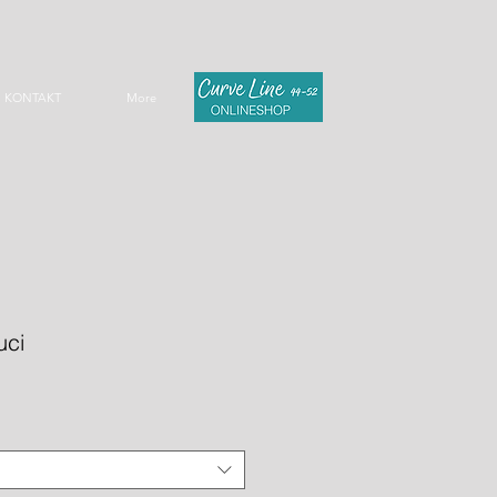
KONTAKT
More
uci