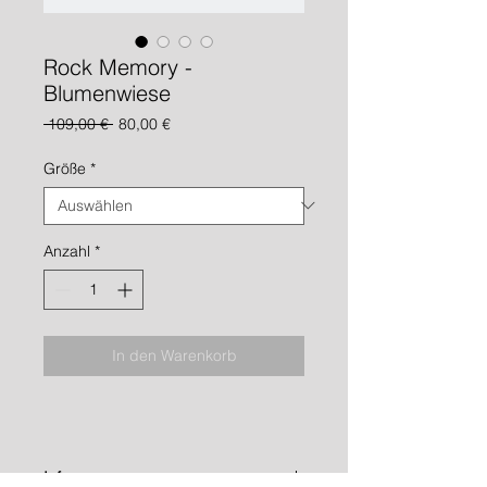
Rock Memory -
Blumenwiese
Standardpreis
Sale-
 109,00 € 
80,00 €
Preis
Größe
*
Anzahl
*
In den Warenkorb
Info