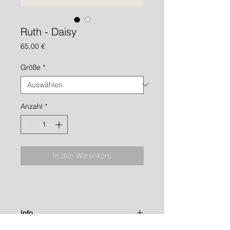
Ruth - Daisy
Preis
65,00 €
Größe
*
Anzahl
*
In den Warenkorb
Info